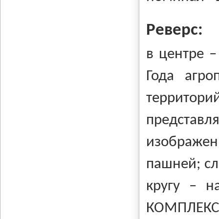
Реверс:
в центре
–
Года агро
территор
предста
изображе
пашней; сл
кругу – 
КОМПЛЕКС