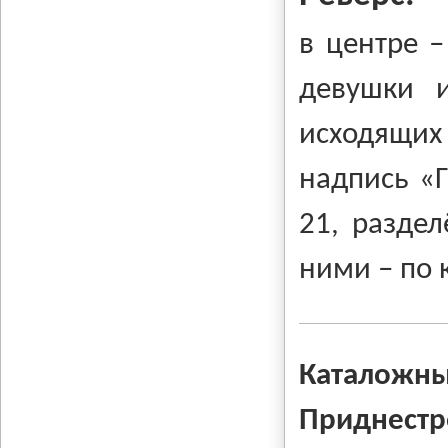
в центре 
девушки 
исходящих 
надпись «
21, разде
ними
–
по 
Каталож
Приднест