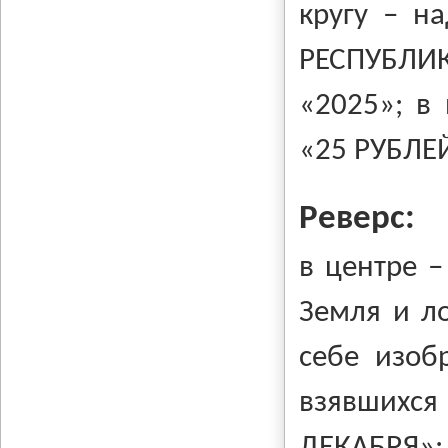
кругу – н
РЕСПУБЛИК
«2025»; в
«25 РУБЛЕ
Реверс:
в центре 
Земля и ло
себе изоб
взявшихся