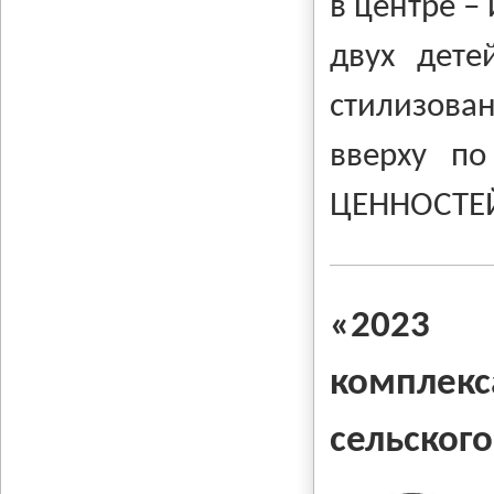
в центре –
двух дете
стилизован
вверху п
ЦЕННОСТЕ
«202
комплек
сельског