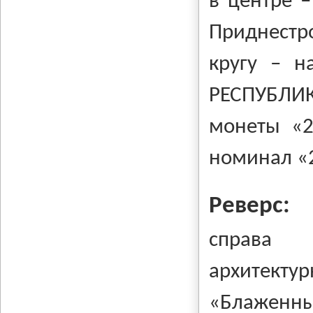
в центре –
Приднестр
кругу – н
РЕСПУБЛИК
монеты «2
номинал «
Реверс:
cправа 
архитект
«Блаженн