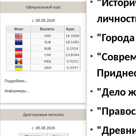
"Истори
Официальный курс
личност
c 08.08.2026
Флаг
Валюта
Курс
"Города
USD
16.1000
EUR
18.5585
RUB
0.1924
"Соврем
CNY
23.8584
MDL
0.9252
UAH
0.3597
Приднес
Подробнее...
"Дело ж
Информеры...
"Правос
Драгоценные металлы
"Древни
c 08.08.2026