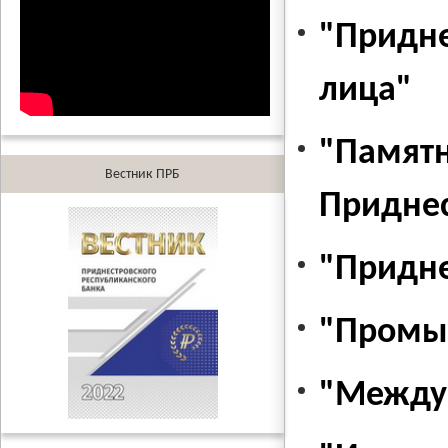
"Придне
лица"
"Памятн
Вестник ПРБ
Приднес
"Придне
"Промы
"Междун