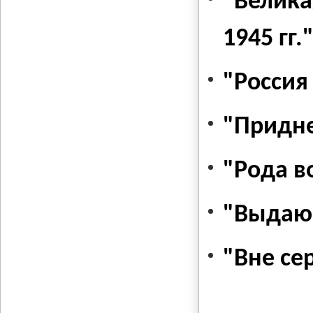
"Велика
1945 гг.
"Россия
"Придне
"Рода в
"Выдаю
"Вне се