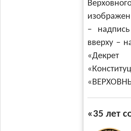
Верховно
изображен
– надпись
вверху – н
«Декрет
«Конститу
«ВЕРХОВН
«35 лет 