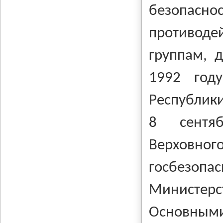
безопаснос
противоде
группам, 
1992 год
Республик
8 сентя
Верховно
госбезоп
Министерст
Основны