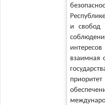
безопасно
Республике
и свобод 
соблюде
интересов
взаимная о
государс
приорите
обеспече
междунаро