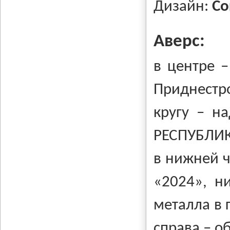
Дизайн:
Со
Аверс:
в центре –
Приднестр
кругу – н
РЕСПУБЛИК
в нижней ч
«2024», н
металла в 
справа – о