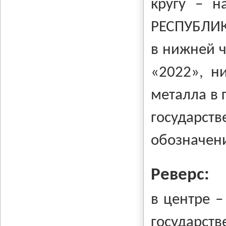
кругу – н
РЕСПУБЛИК
в нижней ч
«2022», н
металла в 
государст
обозначени
Реверс:
в центре 
государст