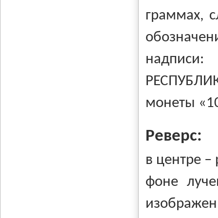
граммах, с
обозначени
надписи
РЕСПУБЛИ
монеты «1
Реверс:
в центре –
фоне луче
изображ