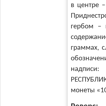
в центре –
Приднестр
гербом – 
содержан
граммах, с
обозначени
надписи
РЕСПУБЛИ
монеты «1