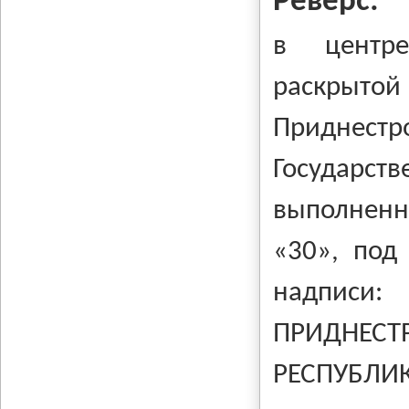
Реверс:
в центре
раскрыто
Приднест
Государ
выполненн
«30», под
надписи:
ПРИДН
РЕСПУБЛИК