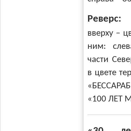
Реверс:
вверху – ц
ним: слев
части Сев
в цвете те
«БЕССАРАБ
«100 ЛЕТ 