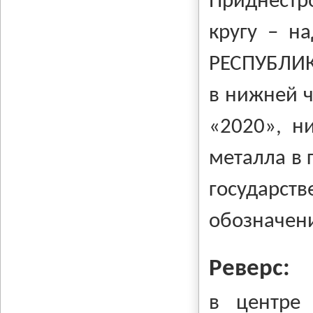
Приднестр
кругу – н
РЕСПУБЛИК
в нижней ч
«2020», н
металла в 
государст
обозначени
Реверс:
в центре