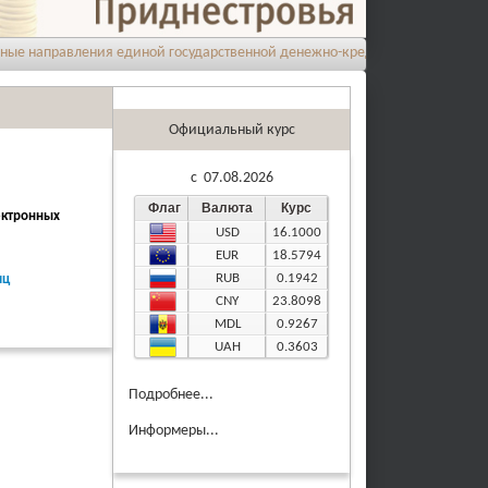
аправления единой государственной денежно-кредитной политики на 202
Официальный курс
c 07.08.2026
Флаг
Валюта
Курс
ектронных
USD
16.1000
EUR
18.5794
RUB
0.1942
иц
CNY
23.8098
MDL
0.9267
UAH
0.3603
Подробнее...
Информеры...