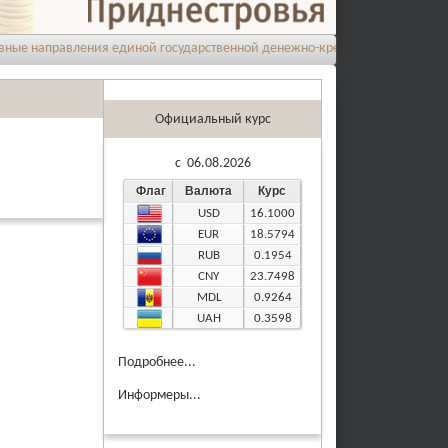
направления единой государственной денежно-кредитной политики на 20
Официальный курс
c 06.08.2026
Флаг
Валюта
Курс
USD
16.1000
EUR
18.5794
RUB
0.1954
CNY
23.7498
MDL
0.9264
UAH
0.3598
Подробнее...
Информеры...