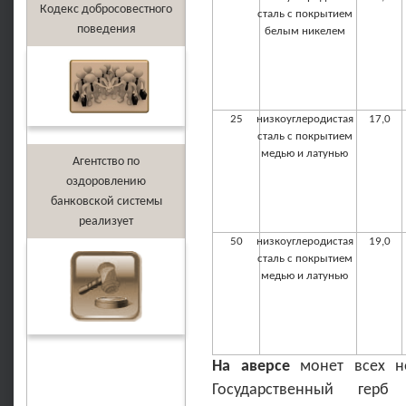
Кодекс добросовестного
сталь с покрытием
поведения
белым никелем
25
низкоуглеродистая
17,0
сталь с покрытием
медью и латунью
Агентство по
оздоровлению
банковской системы
реализует
50
низкоуглеродистая
19,0
сталь с покрытием
медью и латунью
На аверсе
монет всех н
Государственный герб