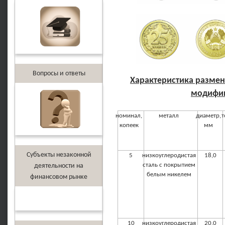
Вопросы и ответы
Характеристика размен
модифик
номинал,
металл
диаметр,
т
копеек
мм
Субъекты незаконной
5
низкоуглеродистая
18,0
сталь с покрытием
деятельности на
белым никелем
финансовом рынке
10
низкоуглеродистая
20,0