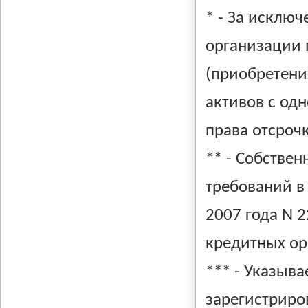
* - За исклю
организации 
(приобретени
активов с од
права отсроч
** - Собстве
требований в
2007 года N 
кредитных ор
*** - Указыва
зарегистриро