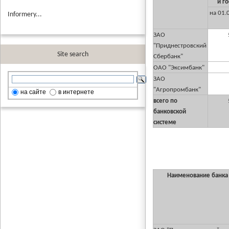
и г
на 01.
Informery...
ЗАО
"Приднестровский
Site search
Сбербанк"
ОАО "Эксимбанк"
ЗАО
"Агропромбанк"
на сайте
в интернете
всего по
банковской
системе
Наименование банк